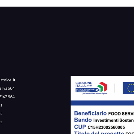
talori.it
3143664
3143664
s
s
s