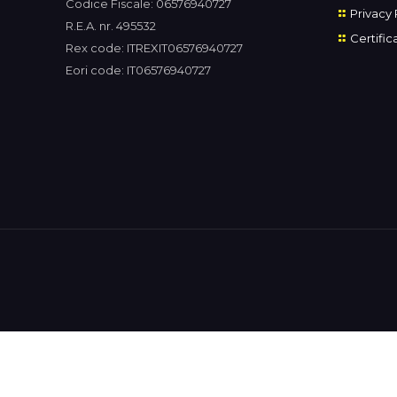
Codice Fiscale: 06576940727
Privacy 
R.E.A. nr. 495532
Certific
Rex code: ITREXIT06576940727
Eori code: IT06576940727