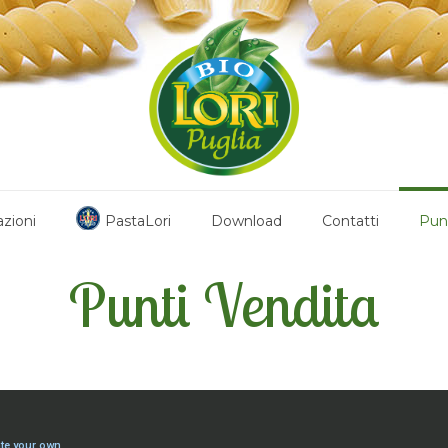
azioni
PastaLori
Download
Contatti
Punt
Punti Vendita