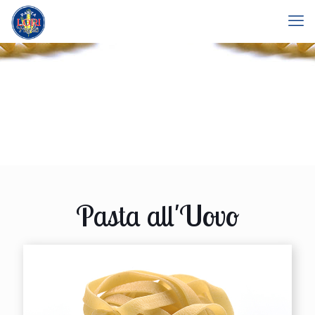
Pasta all'Uovo
Fettuccine #177