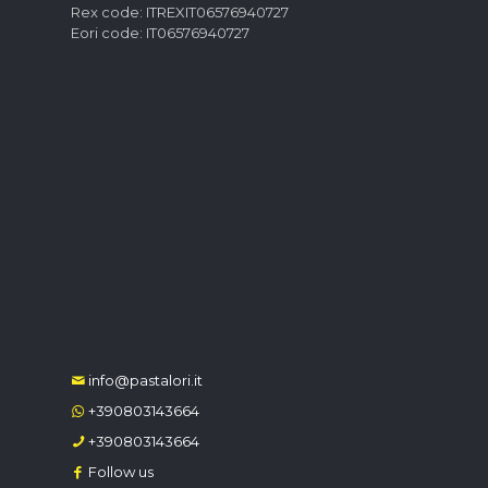
Rex code: ITREXIT06576940727
Eori code: IT06576940727
info@pastalori.it
+390803143664
+390803143664
Follow us