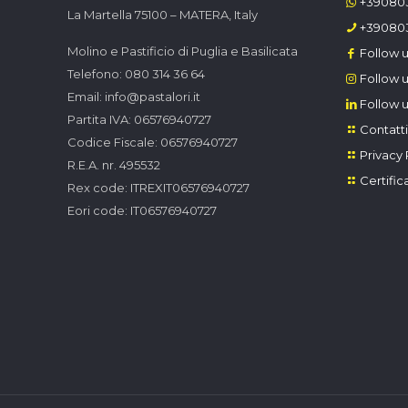
+39080
La Martella 75100 – MATERA, Italy
+39080
Molino e Pastificio di Puglia e Basilicata
Follow u
Telefono: 080 314 36 64
Follow u
Email: info@pastalori.it
Follow u
Partita IVA: 06576940727
Contatti
Codice Fiscale: 06576940727
Privacy 
R.E.A. nr. 495532
Certific
Rex code: ITREXIT06576940727
Eori code: IT06576940727