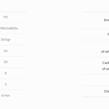
172
Ene
1780048634
500gr
24
of w
30
Car
of w
6
5
Die
6 min