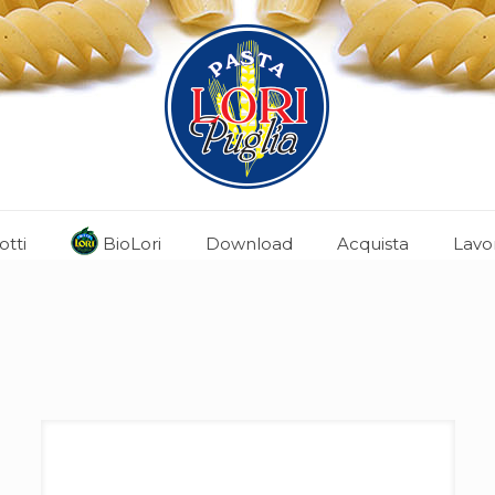
otti
BioLori
Download
Acquista
Lavo