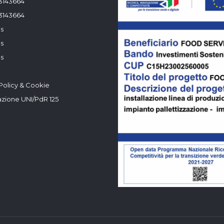
3143664
3143664
s
s
s
Policy & Cookie
azione UNI/PdR 125