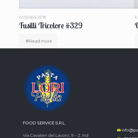
6 Ottobre 2018
6
Fusilli Tricolore #329
O
Read more
FOOD SERVICE S.R.L.
info@pas
Via Cavalieri del Lavoro, 9 – Z. Ind.