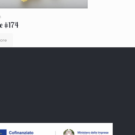
8
e #174
ore