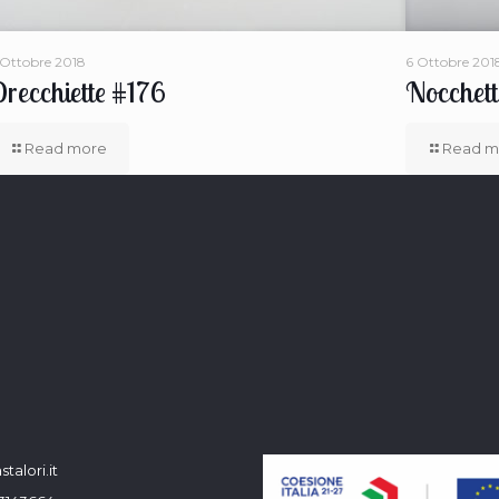
 Ottobre 2018
6 Ottobre 201
recchiette #176
Nocchett
Read more
Read m
talori.it