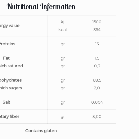
Nutritional Information
kj
1500
rgy value
kcal
354
Proteins
gr
13
Fat
gr
1,5
hich satured
gr
0,3
bohydrates
gr
68,5
hich sugars
gr
2,0
Salt
gr
0,004
tary fiber
gr
3,00
Contains gluten