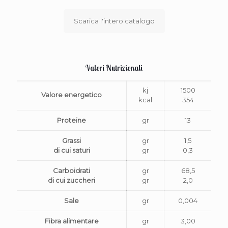
Scarica l'intero catalogo
Valori Nutrizionali
kj
1500
Valore energetico
kcal
354
Proteine
gr
13
Grassi
gr
1,5
di cui saturi
gr
0,3
Carboidrati
gr
68,5
di cui zuccheri
gr
2,0
Sale
gr
0,004
Fibra alimentare
gr
3,00