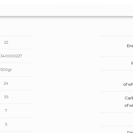
22
Ene
340000227
500gr
24
of w
35
Car
of w
7
5
Die