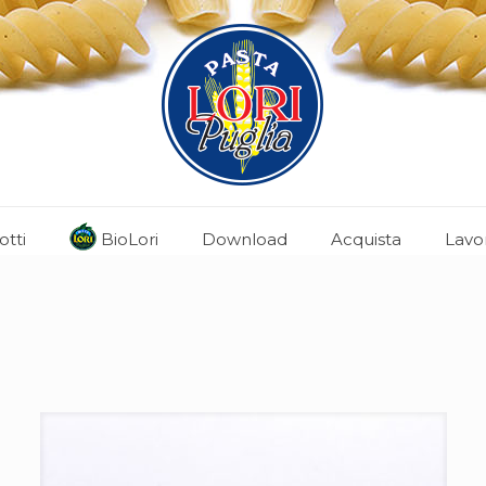
otti
BioLori
Download
Acquista
Lavo