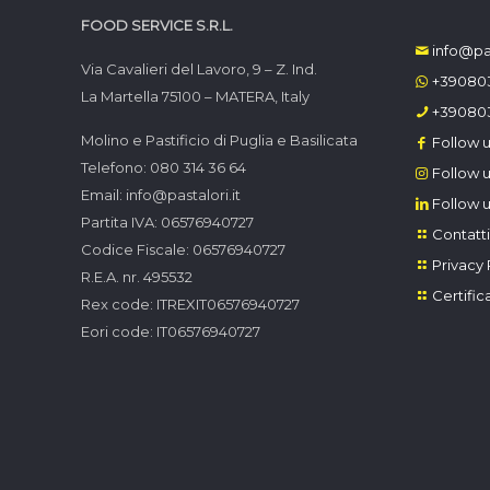
FOOD SERVICE S.R.L.
info@pas
Via Cavalieri del Lavoro, 9 – Z. Ind.
+39080
La Martella 75100 – MATERA, Italy
+39080
Molino e Pastificio di Puglia e Basilicata
Follow u
Telefono: 080 314 36 64
Follow u
Email: info@pastalori.it
Follow u
Partita IVA: 06576940727
Contatti
Codice Fiscale: 06576940727
Privacy 
R.E.A. nr. 495532
Certific
Rex code: ITREXIT06576940727
Eori code: IT06576940727