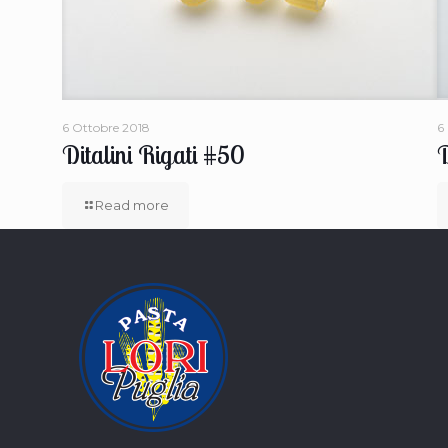
6 Ottobre 2018
6
Ditalini Rigati #50
D
Read more