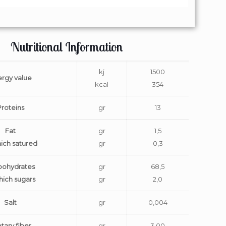
Nutritional Information
kj
1500
rgy value
kcal
354
Proteins
gr
13
Fat
gr
1,5
hich satured
gr
0,3
bohydrates
gr
68,5
hich sugars
gr
2,0
Salt
gr
0,004
tary fiber
gr
3,00