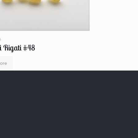
8
ti Rigati #48
ore