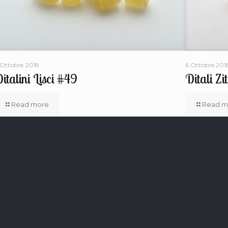
 Ottobre 2018
6 Ottobre 201
italini Lisci #49
Ditali Zi
Read more
Read m