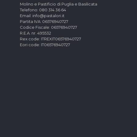
Molino e Pastificio di Puglia e Basilicata
Telefono: 080 314 36 64
Email: info@pastalori.it
Partita IVA: 06576940727
Codice Fiscale: 06576940727
R.E.A. nr. 495532
Rex code: ITREXIT06576940727
Eori code: IT06576940727