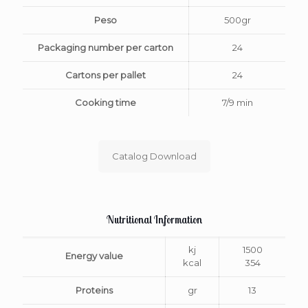
Peso
500gr
Packaging number per carton
24
Cartons per pallet
24
Cooking time
7/9 min
Catalog Download
Nutritional Information
kj
1500
Energy value
kcal
354
Proteins
gr
13