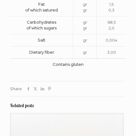
Fat
gr
1,5
of which satured
gr
0,3
Carbohydrates
gr
68,5
of which sugars
gr
2,0
Salt
gr
0,004
Dietary fiber
gr
3,00
Contains gluten
Share
Related posts